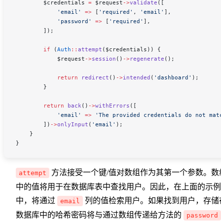
        $credentials
 =
 $request
->
validate
([
            'email'
 =>
 [
'required'
, 
'email'
],
            'password'
 =>
 [
'required'
],
        ]);
        if
 (
Auth
::
attempt
(
$credentials
)) {
            $request
->
session
()
->
regenerate
();
            return
 redirect
()
->
intended
(
'dashboard'
);
        }
        return
 back
()
->
withErrors
([
            'email'
 =>
 'The provided credentials do not mat
        ])
->
onlyInput
(
'email'
);
    }
}
方法接受一个键/值对数组作为其第一个参数。数
attempt
中的值将用于在数据库表中查找用户。因此，在上面的示例
中，将通过
列的值检索用户。如果找到用户，存储
email
数据库中的哈希密码将与通过数组传递给方法的
password