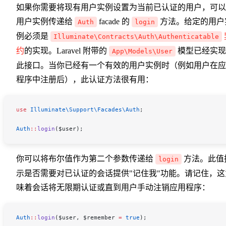
如果你需要将现有用户实例设置为当前已认证的用户，可以
用户实例传递给
facade 的
方法。给定的用户
Auth
login
例必须是
Illuminate\Contracts\Auth\Authenticatable
约
的实现。Laravel 附带的
模型已经实现
App\Models\User
此接口。当你已经有一个有效的用户实例时（例如用户在应
程序中注册后），此认证方法很有用：
use
 Illuminate\Support\Facades\
Auth
;
Auth
::
login
(
$user
);
你可以将布尔值作为第二个参数传递给
方法。此值
login
示是否需要对已认证的会话提供"记住我"功能。请记住，这
味着会话将无限期认证或直到用户手动注销应用程序：
Auth
::
login
(
$user
, 
$remember
 =
 true
);