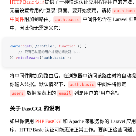
HTTP Basic 认证
提供了一种快速认证应用程序用户的方法
无需设置专用的"登录"页面。要开始使用，请将
auth.basi
中间件
附加到路由。
中间件包含在 Laravel 框
auth.basic
中，因此你无需定义它：
Route
::
get
(
'/profile'
, 
function
 () {
    // 只有已认证的用户才能访问此路由...
})
->
middleware
(
'auth.basic'
);
将中间件附加到路由后，在浏览器中访问该路由时将自动提
你输入凭据。默认情况下，
中间件将假定
auth.basic
数据库表上的
列是用户的"用户名"。
users
email
关于 FastCGI 的说明
如果你使用
PHP FastCGI
和 Apache 来服务你的 Laravel 应
序，HTTP Basic 认证可能无法正常工作。要纠正这些问题