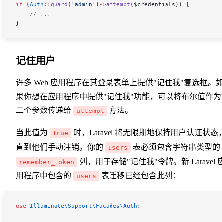
if
 (
Auth
::
guard
(
'admin'
)
->
attempt
(
$credentials
)) {
    // ...
}
记住用户
许多 Web 应用程序在其登录表单上提供"记住我"复选框。
果你想在应用程序中提供"记住我"功能，可以将布尔值作为
二个参数传递给
方法。
attempt
当此值为
时，Laravel 将无限期地保持用户认证状态
true
直到他们手动注销。你的
表必须包含字符串类型的
users
列，用于存储"记住我"令牌。新 Laravel 
remember_token
用程序中包含的
表迁移已经包含此列：
users
use
 Illuminate\Support\Facades\
Auth
;