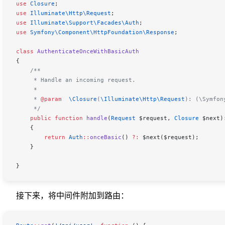
use
 Closure
;
use
 Illuminate\Http\
Request
;
use
 Illuminate\Support\Facades\
Auth
;
use
 Symfony\Component\HttpFoundation\
Response
;
class
 AuthenticateOnceWithBasicAuth
{
    /**
     * Handle an incoming request.
     *
     * 
@param
  \
Closure
(
\Illuminate\Http\
Request
):
 (\Symfon
     */
    public
 function
 handle
(
Request
 $request
, 
Closure
 $next
)
    {
        return
 Auth
::
onceBasic
() 
?:
 $next
(
$request
);
    }
}
接下来，将中间件附加到路由：