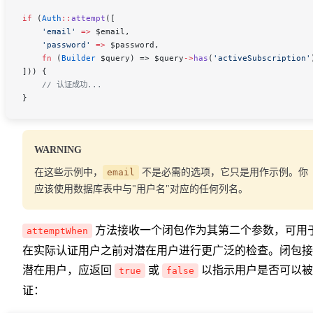
if
 (
Auth
::
attempt
([
    'email'
 =>
 $email
,
    'password'
 =>
 $password
,
    fn
 (
Builder
 $query
) => 
$query
->
has
(
'activeSubscription'
])) {
    // 认证成功...
}
WARNING
在这些示例中，
email
不是必需的选项，它只是用作示例。你
应该使用数据库表中与"用户名"对应的任何列名。
方法接收一个闭包作为其第二个参数，可用
attemptWhen
在实际认证用户之前对潜在用户进行更广泛的检查。闭包接
潜在用户，应返回
或
以指示用户是否可以被
true
false
证：