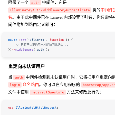
附带了一个
中间件，它是
auth
类的
中间件
Illuminate\Auth\Middleware\Authenticate
名
。由于此中间件已在 Laravel 内部设置了别名，你只需将
间件附加到路由定义即可：
Route
::
get
(
'/flights'
, 
function
 () {
    // 只有已认证的用户才能访问此路由...
})
->
middleware
(
'auth'
);
重定向未认证用户
当
中间件检测到未认证用户时，它将把用户重定向
auth
命名路由
。你可以在应用程序的
login
bootstrap/app.p
文件中使用
方法来修改此行为：
redirectGuestsTo
use
 Illuminate\Http\
Request
;