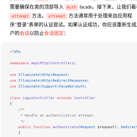
需要确保在类的顶部导入
facade。接下来，让我们
Auth
方法。
方法通常用于处理来自应用程
attempt
attempt
序"登录"表单的认证尝试。如果认证成功，你应该重新生成
户的
会话
以防止
会话固定
：
<
?
php
namespace
 App\Http\Controllers
;
use
 Illuminate\Http\
Request
;
use
 Illuminate\Http\
RedirectResponse
;
use
 Illuminate\Support\Facades\
Auth
;
class
 LoginController
 extends
 Controller
{
    /**
     * Handle an authentication attempt.
     */
    public
 function
 authenticate
(
Request
 $request
)
:
 Redirec
    {