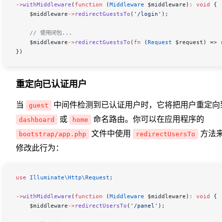
->
withMiddleware
(
function
 (
Middleware
 $middleware
)
:
 void
 {
    $middleware
->
redirectGuestsTo
(
'/login'
);
    // 使用闭包...
    $middleware
->
redirectGuestsTo
(
fn
 (
Request
 $request
) => 
})
重定向已认证用户
当
中间件检测到已认证用户时，它将把用户重定向
guest
或
命名路由。你可以在应用程序的
dashboard
home
文件中使用
方法
bootstrap/app.php
redirectUsersTo
修改此行为：
use
 Illuminate\Http\
Request
;
->
withMiddleware
(
function
 (
Middleware
 $middleware
)
:
 void
 {
    $middleware
->
redirectUsersTo
(
'/panel'
);