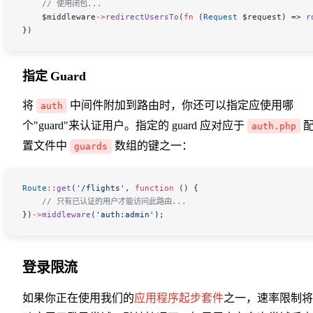
    // 使用闭包...
    $middleware
->
redirectUsersTo
(
fn
 (
Request
 $request
) => 
r
})
指定 Guard
将
中间件附加到路由时，你还可以指定应使用哪
auth
个"guard"来认证用户。指定的 guard 应对应于
auth.php
置文件中
数组的键之一：
guards
Route
::
get
(
'/flights'
, 
function
 () {
    // 只有已认证的用户才能访问此路由...
})
->
middleware
(
'auth:admin'
);
登录限流
如果你正在使用我们的
应用程序起步套件
之一，速率限制将