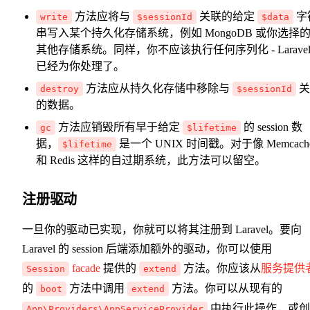
方法应将与
关联的给定
字
write
$sessionId
$data
串写入某个持久化存储系统，例如 MongoDB 或你选择
其他存储系统。同样，你不应该执行任何序列化 - Larave
已经为你处理了。
方法应从持久化存储中移除与
关
destroy
$sessionId
的数据。
方法应销毁所有早于给定
的 session 数
gc
$lifetime
据，
是一个 UNIX 时间戳。对于像 Memcach
$lifetime
和 Redis 这样的自过期系统，此方法可以留空。
注册驱动
一旦你的驱动已实现，你就可以将其注册到 Laravel。要向
Laravel 的 session 后端添加额外的驱动，你可以使用
facade
提供的
方法。你应该从
服务提供
Session
extend
的
方法中调用
方法。你可以从现有的
boot
extend
中执行此操作，或创
App\Providers\AppServiceProvider