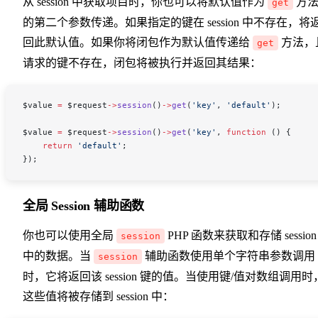
从 session 中获取项目时，你也可以将默认值作为
方
get
的第二个参数传递。如果指定的键在 session 中不存在，将
回此默认值。如果你将闭包作为默认值传递给
方法，
get
请求的键不存在，闭包将被执行并返回其结果：
$value
 =
 $request
->
session
()
->
get
(
'key'
, 
'default'
);
$value
 =
 $request
->
session
()
->
get
(
'key'
, 
function
 () {
    return
 'default'
;
});
全局 Session 辅助函数
你也可以使用全局
PHP 函数来获取和存储 session
session
中的数据。当
辅助函数使用单个字符串参数调用
session
时，它将返回该 session 键的值。当使用键/值对数组调用时
这些值将被存储到 session 中：