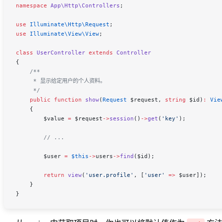
namespace
 App\Http\Controllers
;
use
 Illuminate\Http\
Request
;
use
 Illuminate\View\
View
;
class
 UserController
 extends
 Controller
{
    /**
     * 显示给定用户的个人资料。
     */
    public
 function
 show
(
Request
 $request
, 
string
 $id
)
:
 Vie
    {
        $value
 =
 $request
->
session
()
->
get
(
'key'
);
        // ...
        $user
 =
 $this
->
users
->
find
(
$id
);
        return
 view
(
'user.profile'
,
 [
'user'
 =>
 $user
]);
    }
}