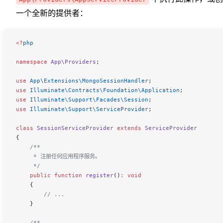
一个全新的提供者：
<
?
php
namespace
 App\Providers
;
use
 App\Extensions\
MongoSessionHandler
;
use
 Illuminate\Contracts\Foundation\
Application
;
use
 Illuminate\Support\Facades\
Session
;
use
 Illuminate\Support\
ServiceProvider
;
class
 SessionServiceProvider
 extends
 ServiceProvider
{
    /**
     * 注册任何应用程序服务。
     */
    public
 function
 register
()
:
 void
    {
        // ...
    }
    /**