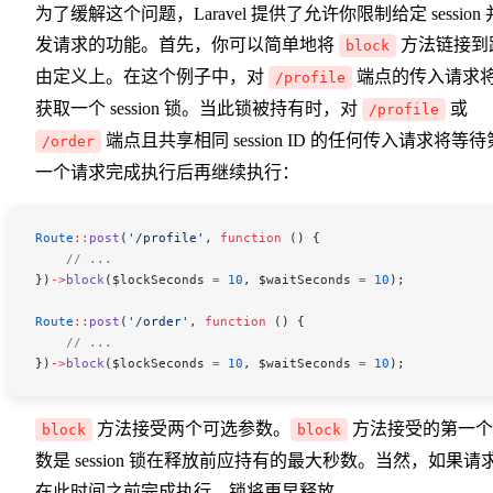
为了缓解这个问题，Laravel 提供了允许你限制给定 session 
发请求的功能。首先，你可以简单地将
方法链接到
block
由定义上。在这个例子中，对
端点的传入请求
/profile
获取一个 session 锁。当此锁被持有时，对
或
/profile
端点且共享相同 session ID 的任何传入请求将等待
/order
一个请求完成执行后再继续执行：
Route
::
post
(
'/profile'
, 
function
 () {
    // ...
})
->
block
(
$lockSeconds
 =
 10
, 
$waitSeconds
 =
 10
);
Route
::
post
(
'/order'
, 
function
 () {
    // ...
})
->
block
(
$lockSeconds
 =
 10
, 
$waitSeconds
 =
 10
);
方法接受两个可选参数。
方法接受的第一个
block
block
数是 session 锁在释放前应持有的最大秒数。当然，如果请
在此时间之前完成执行，锁将更早释放。