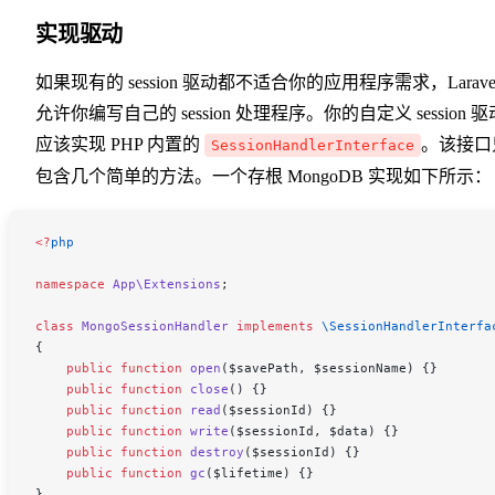
实现驱动
如果现有的 session 驱动都不适合你的应用程序需求，Larave
允许你编写自己的 session 处理程序。你的自定义 session 驱
应该实现 PHP 内置的
。该接口
SessionHandlerInterface
包含几个简单的方法。一个存根 MongoDB 实现如下所示：
<
?
php
namespace
 App\Extensions
;
class
 MongoSessionHandler
 implements
 \SessionHandlerInterfa
{
    public
 function
 open
(
$savePath
, 
$sessionName
) {}
    public
 function
 close
() {}
    public
 function
 read
(
$sessionId
) {}
    public
 function
 write
(
$sessionId
, 
$data
) {}
    public
 function
 destroy
(
$sessionId
) {}
    public
 function
 gc
(
$lifetime
) {}
}