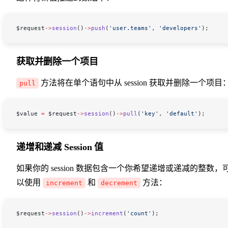
$request
->
session
()
->
push
(
'user.teams'
, 
'developers'
);
获取并删除一个项目
方法将在单个语句中从 session 获取并删除一个项目
pull
$value
 =
 $request
->
session
()
->
pull
(
'key'
, 
'default'
);
递增和递减 Session 值
如果你的 session 数据包含一个你希望递增或递减的整数，
以使用
和
方法：
increment
decrement
$request
->
session
()
->
increment
(
'count'
);