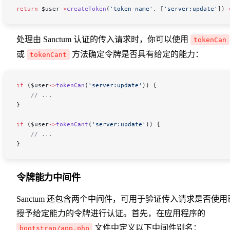
return
 $user
->
createToken
(
'token-name'
, [
'server:update'
])
-
处理由 Sanctum 认证的传入请求时，你可以使用
tokenCan
或
方法确定令牌是否具有给定的能力：
tokenCant
if
 (
$user
->
tokenCan
(
'server:update'
)) {
    // ...
}
if
 (
$user
->
tokenCant
(
'server:update'
)) {
    // ...
}
令牌能力中间件
Sanctum 还包含两个中间件，可用于验证传入请求是否使用
授予给定能力的令牌进行认证。首先，在应用程序的
文件中定义以下中间件别名：
bootstrap/app.php