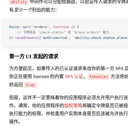
中间件可以分配给路由，以验证传入请求的令牌
ability
有
至少一个
列出的能力：
Route
::
get
(
'/orders'
, 
function
 () {
    // 令牌具有 "check-status" 或 "place-orders" 能力...
})
->
middleware
([
'auth:sanctum'
, 
'ability:check-status,place
第一方 UI 发起的请求
为方便起见，如果传入的已认证请求来自你的第一方 SPA 
你正在使用 Sanctum 的内置
SPA 认证
，
方法将
tokenCan
终返回
.
true
但是，这并不一定意味着你的应用程序必须允许用户执行该
作。通常，你的应用程序的
授权策略
将确定令牌是否已被授
执行能力的权限，并检查用户实例本身是否应该被允许执行
操作。