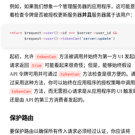
例如，如果我们想象一个管理服务器的应用程序，这可能意
着检查令牌是否被授权更新服务器
并且
服务器属于该用户：
return
 $request
->
user
()
->
id
 ===
 $server
->
user_id
 &&
       $request
->
user
()
->
tokenCan
(
'server:update'
)
起初，允许
方法被调用并始终为第一方 UI 发起
tokenCan
请求返回
可能看起来很奇怪；但是，能够始终假设
true
API 令牌可用并可通过
方法检查是很方便的。
tokenCan
过采用这种方法，你可以始终在应用程序的授权策略中调用
方法，而无需担心请求是从应用程序的 UI 触发
tokenCan
还是由 API 的第三方消费者发起的。
保护路由
要保护路由以确保所有传入请求必须经过认证，你应该将