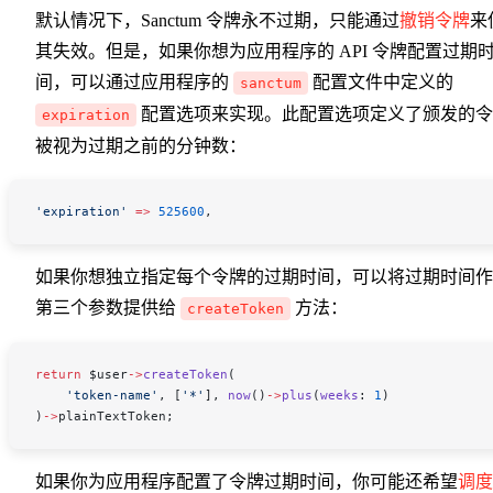
默认情况下，Sanctum 令牌永不过期，只能通过
撤销令牌
来
其失效。但是，如果你想为应用程序的 API 令牌配置过期
间，可以通过应用程序的
配置文件中定义的
sanctum
配置选项来实现。此配置选项定义了颁发的令
expiration
被视为过期之前的分钟数：
'expiration'
 =>
 525600
,
如果你想独立指定每个令牌的过期时间，可以将过期时间作
第三个参数提供给
方法：
createToken
return
 $user
->
createToken
(
    'token-name'
, [
'*'
], 
now
()
->
plus
(
weeks
: 
1
)
)
->
plainTextToken
;
如果你为应用程序配置了令牌过期时间，你可能还希望
调度