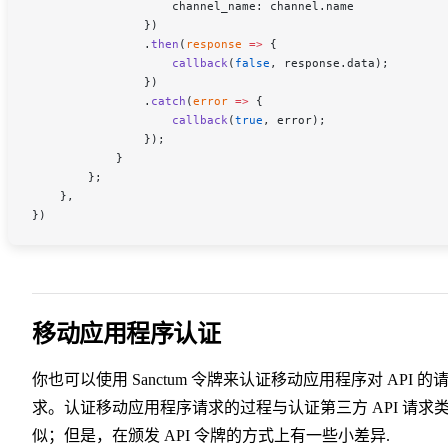
                    channel_name
: 
channel
.
name
                })
                .
then
(
response
 =>
 {
                    callback
(
false
, 
response
.
data
);
                })
                .
catch
(
error
 =>
 {
                    callback
(
true
, 
error
);
                });
            }
        };
    },
})
移动应用程序认证
你也可以使用 Sanctum 令牌来认证移动应用程序对 API 的
求。认证移动应用程序请求的过程与认证第三方 API 请求
似；但是，在颁发 API 令牌的方式上有一些小差异.