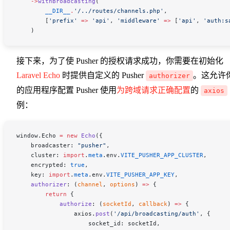
    ->
withBroadcasting
(
        __DIR__
.
'/../routes/channels.php'
,
        [
'prefix'
 =>
 'api'
, 
'middleware'
 =>
 [
'api'
, 
'auth:s
    )
接下来，为了使 Pusher 的授权请求成功，你需要在初始化
Laravel Echo
时提供自定义的 Pusher
。这允许
authorizer
的应用程序配置 Pusher 使用
为跨域请求正确配置
的
axios
例：
window
.
Echo
 =
 new
 Echo
({
    broadcaster
: 
"pusher"
,
    cluster
: 
import
.
meta
.
env
.
VITE_PUSHER_APP_CLUSTER
,
    encrypted
: 
true
,
    key
: 
import
.
meta
.
env
.
VITE_PUSHER_APP_KEY
,
    authorizer
: (
channel
, 
options
) 
=>
 {
        return
 {
            authorize
: (
socketId
, 
callback
) 
=>
 {
                axios
.
post
(
'/api/broadcasting/auth'
, {
                    socket_id
: 
socketId
,