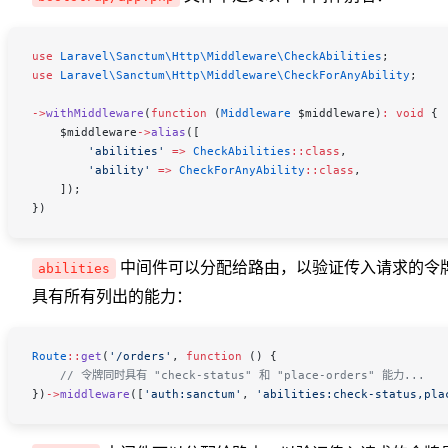
use
 Laravel\Sanctum\Http\Middleware\
CheckAbilities
;
use
 Laravel\Sanctum\Http\Middleware\
CheckForAnyAbility
;
->
withMiddleware
(
function
 (
Middleware
 $middleware
)
:
 void
 {
    $middleware
->
alias
([
        'abilities'
 =>
 CheckAbilities
::
class
,
        'ability'
 =>
 CheckForAnyAbility
::
class
,
    ]);
})
中间件可以分配给路由，以验证传入请求的令
abilities
具有所有列出的能力：
Route
::
get
(
'/orders'
, 
function
 () {
    // 令牌同时具有 "check-status" 和 "place-orders" 能力...
})
->
middleware
([
'auth:sanctum'
, 
'abilities:check-status,pla