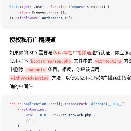
Route
::
get
(
'/user'
, 
function
 (
Request
 $request
) {
    return
 $request
->
user
();
})
->
middleware
(
'auth:sanctum'
);
授权私有广播频道
如果你的 SPA 需要与
私有/存在广播频道
进行认证，你应该
应用程序
文件中的
方
bootstrap/app.php
withRouting
中删除
条目。相反，你应该调用
channels
方法，以便为应用程序的广播路由指定
withBroadcasting
确的中间件：
return
 Application
::
configure
(
basePath
: 
dirname
(
__DIR__
))
    ->
withRouting
(
        web
: 
__DIR__
.
'/../routes/web.php'
,
        // ...
    )