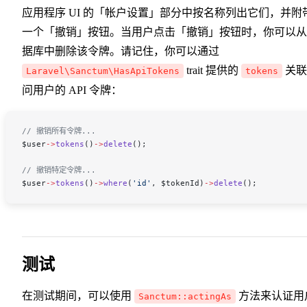
应用程序 UI 的「帐户设置」部分中按名称列出它们，并附
一个「撤销」按钮。当用户点击「撤销」按钮时，你可以从
据库中删除该令牌。请记住，你可以通过
trait 提供的
关联
Laravel\Sanctum\HasApiTokens
tokens
问用户的 API 令牌：
// 撤销所有令牌...
$user
->
tokens
()
->
delete
();
// 撤销特定令牌...
$user
->
tokens
()
->
where
(
'id'
, 
$tokenId
)
->
delete
();
测试
在测试期间，可以使用
方法来认证用
Sanctum::actingAs