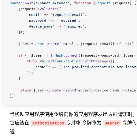
Route
::
post
(
'/sanctum/token'
, 
function
 (
Request
 $request
) {
    $request
->
validate
([
        'email'
 =>
 'required|email'
,
        'password'
 =>
 'required'
,
        'device_name'
 =>
 'required'
,
    ]);
    $user
 =
 User
::
where
(
'email'
, 
$request
->
email
)
->
first
();
    if
 (
!
 $user
 ||
 !
 Hash
::
check
(
$request
->
password
, 
$user
-
        throw
 ValidationException
::
withMessages
([
            'email'
 =>
 [
'The provided credentials are incor
        ]);
    }
    return
 $user
->
createToken
(
$request
->
device_name
)
->
plain
});
当移动应用程序使用令牌向你的应用程序发出 API 请求时
它应该在
头中将令牌作为
令牌传
Authorization
Bearer
递.