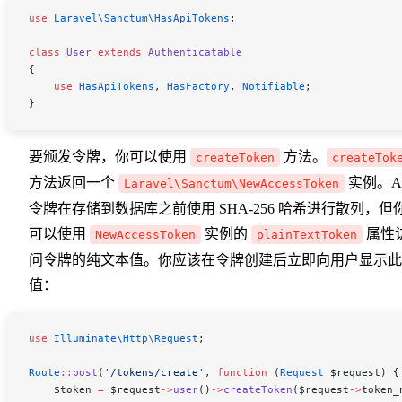
use
 Laravel\Sanctum\
HasApiTokens
;
class
 User
 extends
 Authenticatable
{
    use
 HasApiTokens
, 
HasFactory
, 
Notifiable
;
}
要颁发令牌，你可以使用
方法。
createToken
createTok
方法返回一个
实例。A
Laravel\Sanctum\NewAccessToken
令牌在存储到数据库之前使用 SHA-256 哈希进行散列，但
可以使用
实例的
属性
NewAccessToken
plainTextToken
问令牌的纯文本值。你应该在令牌创建后立即向用户显示此
值：
use
 Illuminate\Http\
Request
;
Route
::
post
(
'/tokens/create'
, 
function
 (
Request
 $request
) {
    $token
 =
 $request
->
user
()
->
createToken
(
$request
->
token_