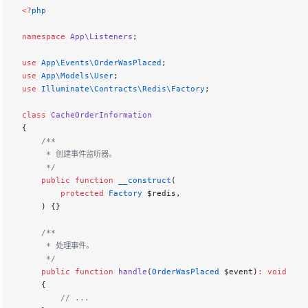
<
?
php
namespace
 App\Listeners
;
use
 App\Events\
OrderWasPlaced
;
use
 App\Models\
User
;
use
 Illuminate\Contracts\Redis\
Factory
;
class
 CacheOrderInformation
{
    /**
     * 创建事件监听器。
     */
    public
 function
 __construct
(
        protected
 Factory
 $redis
,
    ) {}
    /**
     * 处理事件。
     */
    public
 function
 handle
(
OrderWasPlaced
 $event
)
:
 void
    {
        // ...