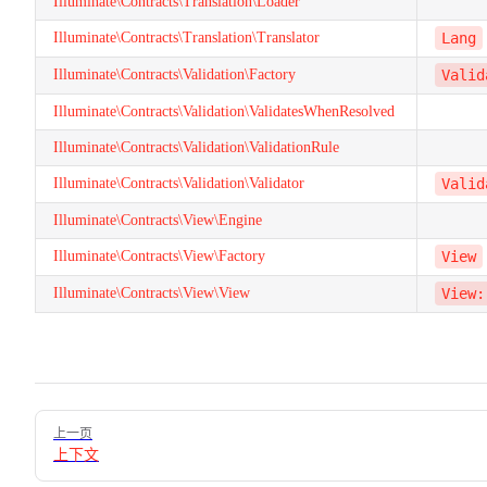
Illuminate\Contracts\Translation\Loader
Illuminate\Contracts\Translation\Translator
Lang
Illuminate\Contracts\Validation\Factory
Valid
Illuminate\Contracts\Validation\ValidatesWhenResolved
Illuminate\Contracts\Validation\ValidationRule
Illuminate\Contracts\Validation\Validator
Valid
Illuminate\Contracts\View\Engine
Illuminate\Contracts\View\Factory
View
Illuminate\Contracts\View\View
View:
Pager
上一页
上下文