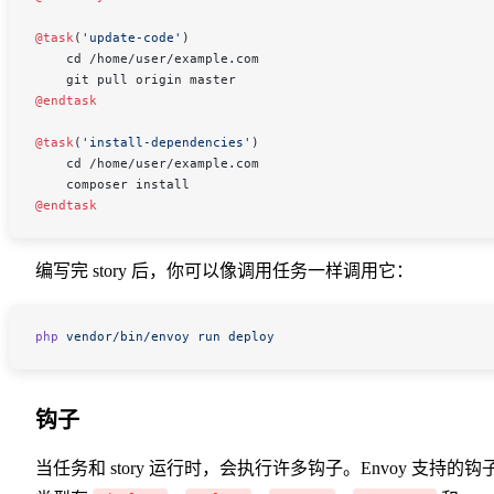
@task
(
'update-code'
)
    cd /home/user/example.com
    git pull origin master
@endtask
@task
(
'install-dependencies'
)
    cd /home/user/example.com
    composer install
@endtask
编写完 story 后，你可以像调用任务一样调用它：
php
 vendor/bin/envoy
 run
 deploy
钩子
当任务和 story 运行时，会执行许多钩子。Envoy 支持的钩