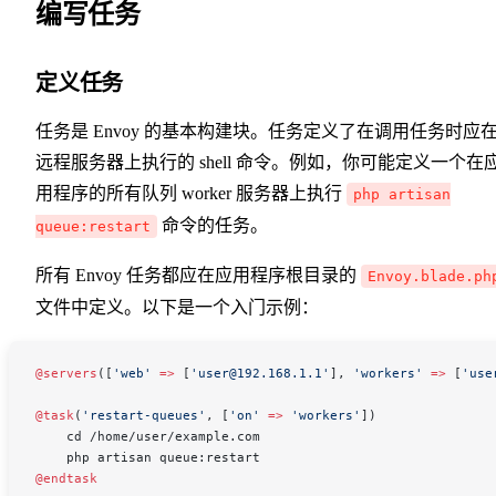
编写任务
定义任务
任务是 Envoy 的基本构建块。任务定义了在调用任务时应
远程服务器上执行的 shell 命令。例如，你可能定义一个在
用程序的所有队列 worker 服务器上执行
php artisan
命令的任务。
queue:restart
所有 Envoy 任务都应在应用程序根目录的
Envoy.blade.ph
文件中定义。以下是一个入门示例：
@servers
([
'web'
 =>
 [
'user@192.168.1.1'
], 
'workers'
 =>
 [
'use
@task
(
'restart-queues'
, [
'on'
 =>
 'workers'
])
    cd /home/user/example.com
    php artisan queue:restart
@endtask