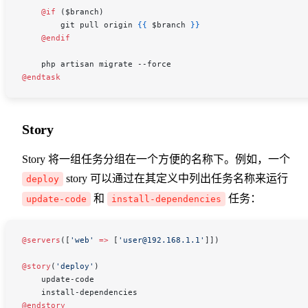
    @if 
(
$branch
)
        git pull origin 
{{
 $branch
 }}
    @endif
    php artisan migrate --force
@endtask
Story
Story 将一组任务分组在一个方便的名称下。例如，一个
story 可以通过在其定义中列出任务名称来运行
deploy
和
任务：
update-code
install-dependencies
@servers
([
'web'
 =>
 [
'user@192.168.1.1'
]])
@story
(
'deploy'
)
    update-code
    install-dependencies
@endstory