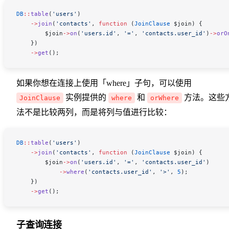
DB
::
table
(
'users'
)
    ->
join
(
'contacts'
, 
function
 (
JoinClause
 $join
) {
        $join
->
on
(
'users.id'
, 
'='
, 
'contacts.user_id'
)
->
orO
    })
    ->
get
();
如果你想在连接上使用「where」子句，可以使用
实例提供的
和
方法。这些
JoinClause
where
orWhere
法不是比较两列，而是将列与值进行比较：
DB
::
table
(
'users'
)
    ->
join
(
'contacts'
, 
function
 (
JoinClause
 $join
) {
        $join
->
on
(
'users.id'
, 
'='
, 
'contacts.user_id'
)
            ->
where
(
'contacts.user_id'
, 
'>'
, 
5
);
    })
    ->
get
();
子查询连接