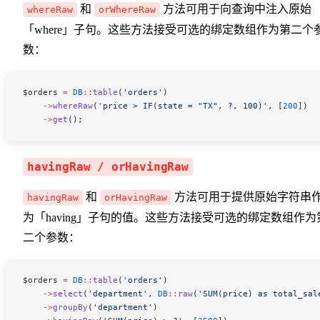
和
方法可用于向查询中注入原始
whereRaw
orWhereRaw
「where」子句。这些方法接受可选的绑定数组作为第二个
数：
$orders
 =
 DB
::
table
(
'orders'
)
    ->
whereRaw
(
'price > IF(state = "TX", ?, 100)'
, [
200
])
    ->
get
();
havingRaw / orHavingRaw
和
方法可用于提供原始字符串
havingRaw
orHavingRaw
为「having」子句的值。这些方法接受可选的绑定数组作为
二个参数：
$orders
 =
 DB
::
table
(
'orders'
)
    ->
select
(
'department'
, 
DB
::
raw
(
'SUM(price) as total_sal
    ->
groupBy
(
'department'
)