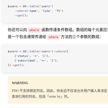
$users
 =
 DB
::
table
(
'users'
)
    ->
where
(
'name'
, 
'like'
, 
'T%'
)
    ->
get
();
你还可以向
函数传递条件数组。数组的每个元素应
where
是一个包含通常传递给
方法的三个参数的数组：
where
$users
 =
 DB
::
table
(
'users'
)
->
where
([
    [
'status'
, 
'='
, 
'1'
],
    [
'subscribed'
, 
'<>'
, 
'1'
],
])
->
get
();
WARNING
PDO 不支持绑定列名。因此，你永远不应该允许用户输入来决定
查询引用的列名，包括「order by」列。