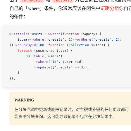
chunkById
lazyById
自己的「where」条件，你通常应该在闭包中
逻辑分组
你自
的条件：
DB
::
table
(
'users'
)
->
where
(
function
 (
$query
) {
    $query
->
where
(
'credits'
, 
1
)
->
orWhere
(
'credits'
, 
2
);
})
->
chunkById
(
100
, 
function
 (
Collection
 $users
) {
    foreach
 (
$users
 as
 $user
) {
        DB
::
table
(
'users'
)
            ->
where
(
'id'
, 
$user
->
id
)
            ->
update
([
'credits'
 =>
 3
]);
    }
});
WARNING
在分块回调中更新或删除记录时，对主键或外键的任何更改都可
能影响分块查询。这可能导致记录不包含在分块结果中。