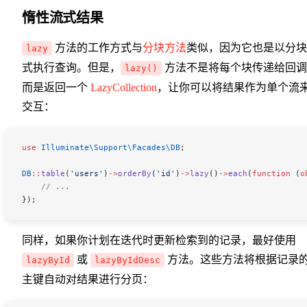
惰性流式结果
方法的工作方式与
分块方法
类似，因为它也是以分块
lazy
式执行查询。但是，
方法不是将每个块传递给回调
lazy()
而是返回一个
LazyCollection
，让你可以将结果作为单个流
交互：
use
 Illuminate\Support\Facades\
DB
;
DB
::
table
(
'users'
)
->
orderBy
(
'id'
)
->
lazy
()
->
each
(
function
 (
o
    // ...
});
同样，如果你计划在迭代时更新检索到的记录，最好使用
或
方法。这些方法将根据记录
lazyById
lazyByIdDesc
主键自动对结果进行分页：