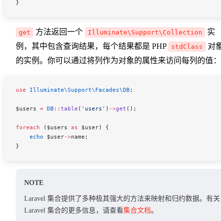
}
方法返回一个
实
get
Illuminate\Support\Collection
例，其中包含查询结果，每个结果都是 PHP
对
stdClass
的实例。你可以通过将列作为对象的属性来访问每列的值：
use
 Illuminate\Support\Facades\
DB
;
$users
 =
 DB
::
table
(
'users'
)
->
get
();
foreach
 (
$users
 as
 $user
) {
    echo
 $user
->
name
;
}
NOTE
Laravel 集合提供了多种极其强大的方法来映射和归约数据。有关
Laravel 集合的更多信息，请查看
集合文档
。