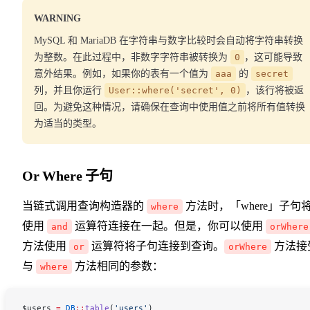
WARNING
MySQL 和 MariaDB 在字符串与数字比较时会自动将字符串转换
为整数。在此过程中，非数字字符串被转换为
0
，这可能导致
意外结果。例如，如果你的表有一个值为
aaa
的
secret
列，并且你运行
User::where('secret', 0)
，该行将被返
回。为避免这种情况，请确保在查询中使用值之前将所有值转换
为适当的类型。
Or Where 子句
当链式调用查询构造器的
方法时，「where」子句
where
使用
运算符连接在一起。但是，你可以使用
and
orWhere
方法使用
运算符将子句连接到查询。
方法接
or
orWhere
与
方法相同的参数：
where
$users
 =
 DB
::
table
(
'users'
)