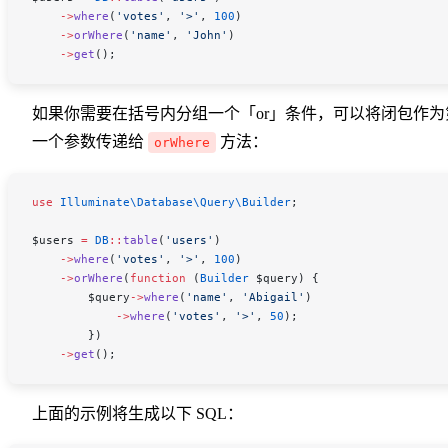
    ->
where
(
'votes'
, 
'>'
, 
100
)
    ->
orWhere
(
'name'
, 
'John'
)
    ->
get
();
如果你需要在括号内分组一个「or」条件，可以将闭包作为
一个参数传递给
方法：
orWhere
use
 Illuminate\Database\Query\
Builder
; 
$users
 =
 DB
::
table
(
'users'
)
    ->
where
(
'votes'
, 
'>'
, 
100
)
    ->
orWhere
(
function
 (
Builder
 $query
) {
        $query
->
where
(
'name'
, 
'Abigail'
)
            ->
where
(
'votes'
, 
'>'
, 
50
);
        })
    ->
get
();
上面的示例将生成以下 SQL：