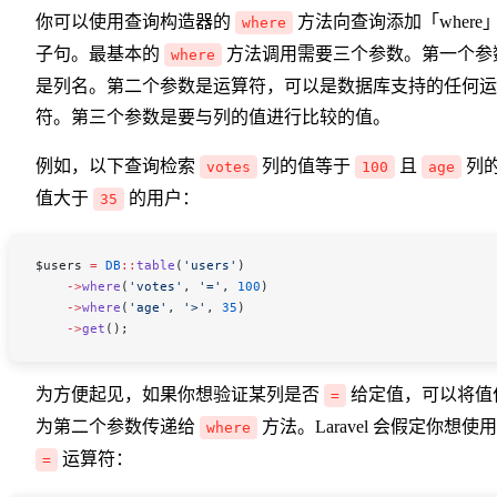
你可以使用查询构造器的
方法向查询添加「where
where
子句。最基本的
方法调用需要三个参数。第一个参
where
是列名。第二个参数是运算符，可以是数据库支持的任何运
符。第三个参数是要与列的值进行比较的值。
例如，以下查询检索
列的值等于
且
列
votes
100
age
值大于
的用户：
35
$users
 =
 DB
::
table
(
'users'
)
    ->
where
(
'votes'
, 
'='
, 
100
)
    ->
where
(
'age'
, 
'>'
, 
35
)
    ->
get
();
为方便起见，如果你想验证某列是否
给定值，可以将值
=
为第二个参数传递给
方法。Laravel 会假定你想使用
where
运算符：
=