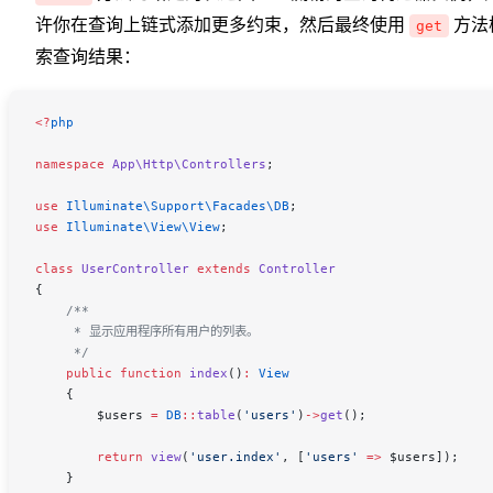
许你在查询上链式添加更多约束，然后最终使用
方法
get
索查询结果：
<
?
php
namespace
 App\Http\Controllers
;
use
 Illuminate\Support\Facades\
DB
;
use
 Illuminate\View\
View
;
class
 UserController
 extends
 Controller
{
    /**
     * 显示应用程序所有用户的列表。
     */
    public
 function
 index
()
:
 View
    {
        $users
 =
 DB
::
table
(
'users'
)
->
get
();
        return
 view
(
'user.index'
,
 [
'users'
 =>
 $users
]);
    }