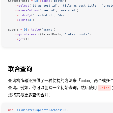
$latestPosts
 =
 DB
::
table
(
'posts'
)
    ->
select
(
'id as post_id'
, 
'title as post_title'
, 
'creat
    ->
whereColumn
(
'user_id'
, 
'users.id'
)
    ->
orderBy
(
'created_at'
, 
'desc'
)
    ->
limit
(
3
);
$users
 =
 DB
::
table
(
'users'
)
    ->
joinLateral
(
$latestPosts
, 
'latest_posts'
)
    ->
get
();
联合查询
查询构造器还提供了一种便捷的方法来「union」两个或多
查询。例如，你可以创建一个初始查询，然后使用
union
法将其与更多查询合并：
use
 Illuminate\Support\Facades\
DB
;