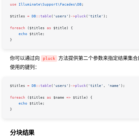
use
 Illuminate\Support\Facades\
DB
;
$titles
 =
 DB
::
table
(
'users'
)
->
pluck
(
'title'
);
foreach
 (
$titles
 as
 $title
) {
    echo
 $title
;
}
你可以通过向
方法提供第二个参数来指定结果集合
pluck
使用的键列：
$titles
 =
 DB
::
table
(
'users'
)
->
pluck
(
'title'
, 
'name'
);
foreach
 (
$titles
 as
 $name
 =>
 $title
) {
    echo
 $title
;
}
分块结果