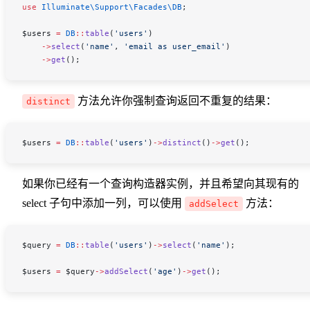
use
 Illuminate\Support\Facades\
DB
;
$users
 =
 DB
::
table
(
'users'
)
    ->
select
(
'name'
, 
'email as user_email'
)
    ->
get
();
方法允许你强制查询返回不重复的结果：
distinct
$users
 =
 DB
::
table
(
'users'
)
->
distinct
()
->
get
();
如果你已经有一个查询构造器实例，并且希望向其现有的
select 子句中添加一列，可以使用
方法：
addSelect
$query
 =
 DB
::
table
(
'users'
)
->
select
(
'name'
);
$users
 =
 $query
->
addSelect
(
'age'
)
->
get
();