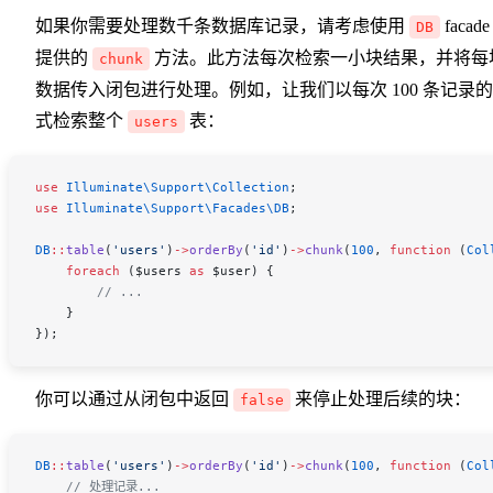
如果你需要处理数千条数据库记录，请考虑使用
facade
DB
提供的
方法。此方法每次检索一小块结果，并将每
chunk
数据传入闭包进行处理。例如，让我们以每次 100 条记录
式检索整个
表：
users
use
 Illuminate\Support\
Collection
;
use
 Illuminate\Support\Facades\
DB
;
DB
::
table
(
'users'
)
->
orderBy
(
'id'
)
->
chunk
(
100
, 
function
 (
Col
    foreach
 (
$users
 as
 $user
) {
        // ...
    }
});
你可以通过从闭包中返回
来停止处理后续的块：
false
DB
::
table
(
'users'
)
->
orderBy
(
'id'
)
->
chunk
(
100
, 
function
 (
Col
    // 处理记录...