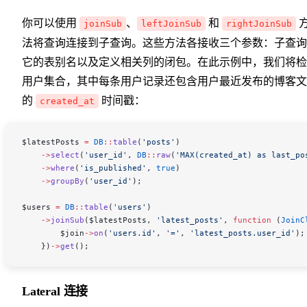
你可以使用
、
和
joinSub
leftJoinSub
rightJoinSub
法将查询连接到子查询。这些方法各接收三个参数：子查询
它的表别名以及定义相关列的闭包。在此示例中，我们将检
用户集合，其中每条用户记录还包含用户最近发布的博客文
的
时间戳：
created_at
$latestPosts
 =
 DB
::
table
(
'posts'
)
    ->
select
(
'user_id'
, 
DB
::
raw
(
'MAX(created_at) as last_po
    ->
where
(
'is_published'
, 
true
)
    ->
groupBy
(
'user_id'
);
$users
 =
 DB
::
table
(
'users'
)
    ->
joinSub
(
$latestPosts
, 
'latest_posts'
, 
function
 (
JoinC
        $join
->
on
(
'users.id'
, 
'='
, 
'latest_posts.user_id'
);
    })
->
get
();
Lateral 连接