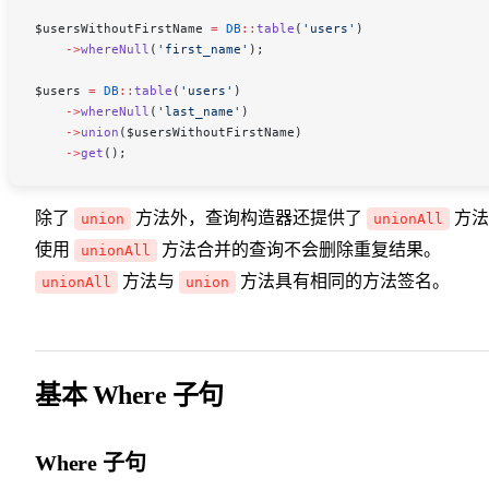
$usersWithoutFirstName
 =
 DB
::
table
(
'users'
)
    ->
whereNull
(
'first_name'
);
$users
 =
 DB
::
table
(
'users'
)
    ->
whereNull
(
'last_name'
)
    ->
union
(
$usersWithoutFirstName
)
    ->
get
();
除了
方法外，查询构造器还提供了
方法
union
unionAll
使用
方法合并的查询不会删除重复结果。
unionAll
方法与
方法具有相同的方法签名。
unionAll
union
基本 Where 子句
Where 子句