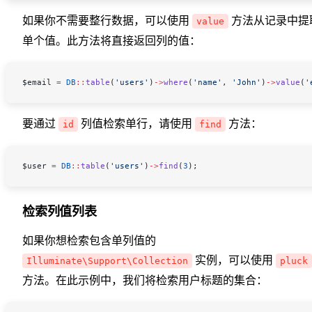
如果你不需要整行数据，可以使用
方法从记录中提
value
单个值。此方法将直接返回列的值：
$email
 =
 DB
::
table
(
'users'
)
->
where
(
'name'
, 
'John'
)
->
value
(
'
要通过
列值检索单行，请使用
方法：
id
find
$user
 =
 DB
::
table
(
'users'
)
->
find
(
3
);
检索列值列表
如果你想检索包含单列值的
实例，可以使用
Illuminate\Support\Collection
pluck
方法。在此示例中，我们将检索用户标题的集合：