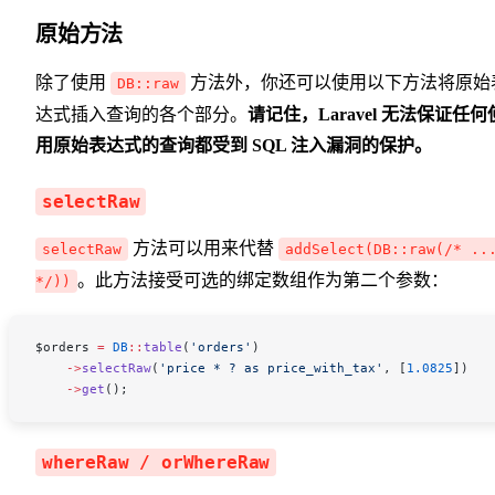
原始方法
除了使用
方法外，你还可以使用以下方法将原始
DB::raw
达式插入查询的各个部分。
请记住，Laravel 无法保证任何
用原始表达式的查询都受到 SQL 注入漏洞的保护。
selectRaw
方法可以用来代替
selectRaw
addSelect(DB::raw(/* ..
。此方法接受可选的绑定数组作为第二个参数：
*/))
$orders
 =
 DB
::
table
(
'orders'
)
    ->
selectRaw
(
'price * ? as price_with_tax'
, [
1.0825
])
    ->
get
();
whereRaw / orWhereRaw