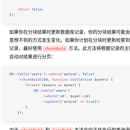
    return
 false
;
});
如果你在分块结果时更新数据库记录，你的分块结果可能会
意想不到的方式发生变化。如果你计划在分块时更新检索到
记录，最好使用
方法。此方法将根据记录的主
chunkById
自动对结果进行分页：
DB
::
table
(
'users'
)
->
where
(
'active'
, 
false
)
    ->
chunkById
(
100
, 
function
 (
Collection
 $users
) {
        foreach
 (
$users
 as
 $user
) {
            DB
::
table
(
'users'
)
                ->
where
(
'id'
, 
$user
->
id
)
                ->
update
([
'active'
 =>
 true
]);
        }
    });
由于
和
方法会向正在执行的查询添