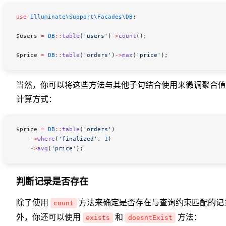
use
 Illuminate\Support\Facades\
DB
;
$users
 =
 DB
::
table
(
'users'
)
->
count
();
$price
 =
 DB
::
table
(
'orders'
)
->
max
(
'price'
);
当然，你可以将这些方法与其他子句结合使用来微调聚合值
计算方式：
$price
 =
 DB
::
table
(
'orders'
)
    ->
where
(
'finalized'
, 
1
)
    ->
avg
(
'price'
);
判断记录是否存在
除了使用
方法来确定是否存在与查询约束匹配的记
count
外，你还可以使用
和
方法：
exists
doesntExist