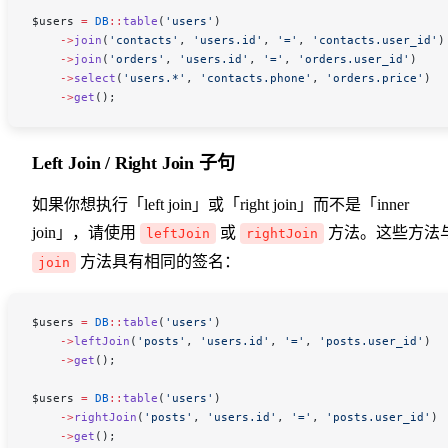
$users
 =
 DB
::
table
(
'users'
)
    ->
join
(
'contacts'
, 
'users.id'
, 
'='
, 
'contacts.user_id'
)
    ->
join
(
'orders'
, 
'users.id'
, 
'='
, 
'orders.user_id'
)
    ->
select
(
'users.*'
, 
'contacts.phone'
, 
'orders.price'
)
    ->
get
();
Left Join / Right Join 子句
如果你想执行「left join」或「right join」而不是「inner
join」，请使用
或
方法。这些方法
leftJoin
rightJoin
方法具有相同的签名：
join
$users
 =
 DB
::
table
(
'users'
)
    ->
leftJoin
(
'posts'
, 
'users.id'
, 
'='
, 
'posts.user_id'
)
    ->
get
();
$users
 =
 DB
::
table
(
'users'
)
    ->
rightJoin
(
'posts'
, 
'users.id'
, 
'='
, 
'posts.user_id'
)
    ->
get
();