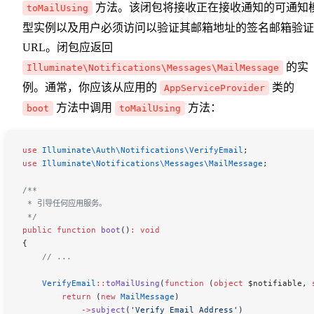
方法。该闭包将接收正在接收通知的可通知
toMailUsing
型实例以及用户必须访问以验证其邮箱地址的签名邮箱验证
URL。闭包应返回
的实
Illuminate\Notifications\Messages\MailMessage
例。通常，你应该从应用的
类的
AppServiceProvider
方法中调用
方法：
boot
toMailUsing
use
 Illuminate\Auth\Notifications\
VerifyEmail
;
use
 Illuminate\Notifications\Messages\
MailMessage
;
/**
 * 引导任何应用服务。
 */
public
 function
 boot
()
:
 void
{
    // ...
    VerifyEmail
::
toMailUsing
(
function
 (
object
 $notifiable
, 
        return
 (
new
 MailMessage
)
            ->
subject
(
'Verify Email Address'
)