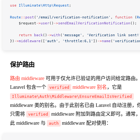
use
 Illuminate\Http\
Request
;
Route
::
post
(
'/email/verification-notification'
, 
function
 (
R
    $request
->
user
()
->
sendEmailVerificationNotification
();
    return
 back
()
->
with
(
'message'
, 
'Verification link sent!
})
->
middleware
([
'auth'
, 
'throttle:6,1'
])
->
name
(
'verificatio
保护路由
路由 middleware
可用于仅允许已验证的用户访问给定路由
Laravel 包含一个
middleware 别名
，它是
verified
Illuminate\Auth\Middleware\EnsureEmailIsVerified
middleware 类的别名。由于此别名已由 Laravel 自动注册，
只需将
middleware 附加到路由定义即可。通常
verified
此 middleware 与
middleware 配对使用：
auth