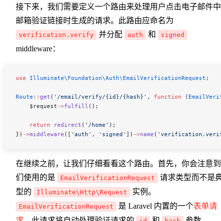
接下来，我们需要定义一个路由来处理用户点击电子邮件中
邮箱验证链接时生成的请求。此路由应命名为
并分配
和
verification.verify
auth
signed
middleware：
use
 Illuminate\Foundation\Auth\
EmailVerificationRequest
;
Route
::
get
(
'/email/verify/{id}/{hash}'
, 
function
 (
EmailVeri
    $request
->
fulfill
();
    return
 redirect
(
'/home'
);
})
->
middleware
([
'auth'
, 
'signed'
])
->
name
(
'verification.veri
在继续之前，让我们仔细看看这个路由。首先，你会注意到
们使用的是
请求类型而不是
EmailVerificationRequest
型的
实例。
Illuminate\Http\Request
是 Laravel 内置的一个
表单请
EmailVerificationRequest
求
。此请求将自动处理验证请求的
和
参数。
id
hash