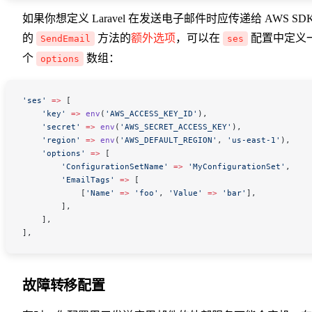
如果你想定义 Laravel 在发送电子邮件时应传递给 AWS SD
的
方法的
额外选项
，可以在
配置中定义
SendEmail
ses
个
数组：
options
'ses'
 =>
 [
    'key'
 =>
 env
(
'AWS_ACCESS_KEY_ID'
),
    'secret'
 =>
 env
(
'AWS_SECRET_ACCESS_KEY'
),
    'region'
 =>
 env
(
'AWS_DEFAULT_REGION'
,
 'us-east-1'
),
    'options'
 =>
 [
        'ConfigurationSetName'
 =>
 'MyConfigurationSet'
,
        'EmailTags'
 =>
 [
            [
'Name'
 =>
 'foo'
, 
'Value'
 =>
 'bar'
],
        ],
    ],
],
故障转移配置