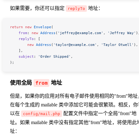
如果需要，你还可以指定
地址：
replyTo
return
 new
 Envelope
(
    from
:
 new
 Address
(
'jeffrey@example.com'
,
 'Jeffrey Way'
)
    replyTo
:
 [
        new
 Address
(
'taylor@example.com'
,
 'Taylor Otwell'
),
    ],
    subject
:
 'Order Shipped'
,
);
使用全局
地址
from
但是，如果你的应用对所有电子邮件使用相同的"from"地址
在每个生成的 mailable 类中添加它可能会很繁琐。相反，你
以在
配置文件中指定一个全局"from"地
config/mail.php
址。如果 mailable 类中没有指定其他"from"地址，将使用此
址：