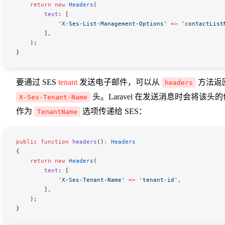
    return
 new
 Headers
(
        text
:
 [
            'X-Ses-List-Management-Options'
 =>
 'contactList
        ],
    );
}
要通过 SES
tenant
发送电子邮件，可以从
方法返
headers
头。Laravel 在发送消息时会将该头的
X-Ses-Tenant-Name
作为
选项传递给 SES：
TenantName
public
 function
 headers
()
:
 Headers
{
    return
 new
 Headers
(
        text
:
 [
            'X-Ses-Tenant-Name'
 =>
 'tenant-id'
,
        ],
    );
}