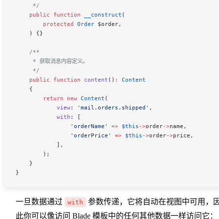
     */
    public
 function
 __construct
(
        protected
 Order
 $order
,
    ) {}
    /**
     * 获取消息内容定义。
     */
    public
 function
 content
()
:
 Content
    {
        return
 new
 Content
(
            view
:
 'mail.orders.shipped'
,
            with
:
 [
                'orderName'
 =>
 $this
->
order
->
name
,
                'orderPrice'
 =>
 $this
->
order
->
price
,
            ],
        );
    }
}
一旦数据通过
参数传递，它将自动在视图中可用，
with
此你可以像访问 Blade 模板中的任何其他数据一样访问它：