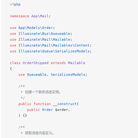
<
?
php
namespace
 App\Mail
;
use
 App\Models\
Order
;
use
 Illuminate\Bus\
Queueable
;
use
 Illuminate\Mail\
Mailable
;
use
 Illuminate\Mail\Mailables\
Content
;
use
 Illuminate\Queue\
SerializesModels
;
class
 OrderShipped
 extends
 Mailable
{
    use
 Queueable
, 
SerializesModels
;
    /**
     * 创建一个新的消息实例。
     */
    public
 function
 __construct
(
        public
 Order
 $order
,
    ) {}
    /**
     * 获取消息内容定义。