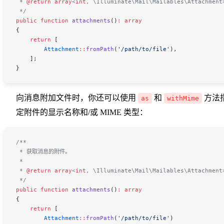
 * 
@return
 array
<
int
,
 \Illuminate\Mail\Mailables\Attachment
 */
public
 function
 attachments
()
:
 array
{
    return
 [
        Attachment
::
fromPath
(
'/path/to/file'
),
    ];
}
向消息附加文件时，你还可以使用
和
方法
as
withMime
定附件的显示名称和/或 MIME 类型：
/**
 * 获取消息的附件。
 *
 * 
@return
 array
<
int
,
 \Illuminate\Mail\Mailables\Attachment
 */
public
 function
 attachments
()
:
 array
{
    return
 [
        Attachment
::
fromPath
(
'/path/to/file'
)