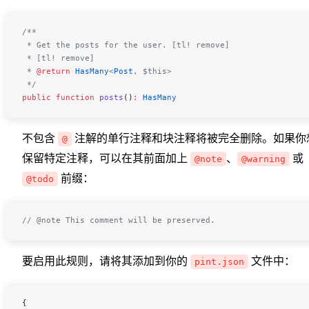
/**
 * Get the posts for the user. [tl! remove]
 * [tl! remove]
 * 
@return
 HasMany
<
Post
,
 $this>
 */
public
 function
 posts
()
:
 HasMany
不包含
注解的单行注释和块注释将被完全删除。如果你
@
保留特定注释，可以在其前面加上
、
或
@note
@warning
前缀：
@todo
// @note This comment will be preserved.
要启用此规则，请将其添加到你的
文件中：
pint.json
{