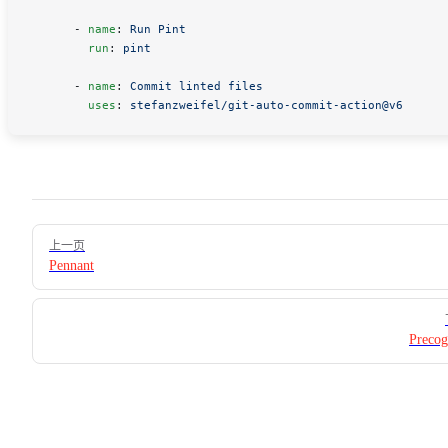
      - 
name
: 
Run Pint
        run
: 
pint
      - 
name
: 
Commit linted files
        uses
: 
stefanzweifel/git-auto-commit-action@v6
Pager
上一页
Pennant
Precog