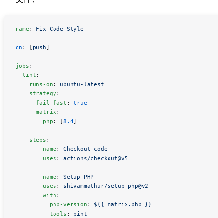
name
: 
Fix Code Style
on
: [
push
]
jobs
:
  lint
:
    runs-on
: 
ubuntu-latest
    strategy
:
      fail-fast
: 
true
      matrix
:
        php
: [
8.4
]
    steps
:
      - 
name
: 
Checkout code
        uses
: 
actions/checkout@v5
      - 
name
: 
Setup PHP
        uses
: 
shivammathur/setup-php@v2
        with
:
          php-version
: 
${{ matrix.php }}
          tools
: 
pint