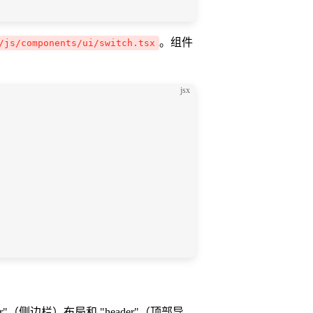
。组件
/js/components/ui/switch.tsx
jsx
"（侧边栏）布局和 "header"（顶部导