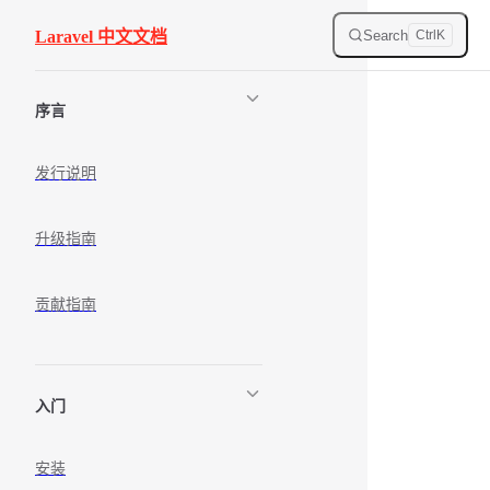
Skip to content
Search
Laravel 中文文档
Ctrl
K
Sidebar Navigation
序言
发行说明
升级指南
贡献指南
入门
安装