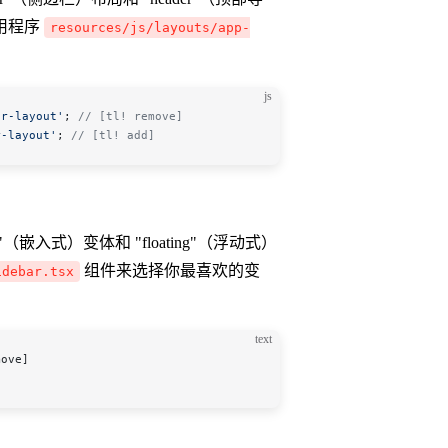
用程序
resources/js/layouts/app-
：
js
ar-layout'
; 
// [tl! remove]
r-layout'
; 
// [tl! add]
入式）变体和 "floating"（浮动式）
组件来选择你最喜欢的变
idebar.tsx
text
move]