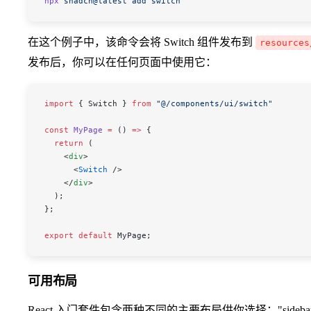
npx
 shadcn@latest
 add
 switch
在这个例子中，该命令会将 Switch 组件发布到
resources
发布后，你可以在任何页面中使用它：
import
 { 
Switch
 } 
from
 "@/components/ui/switch"
const
 MyPage
 =
 () 
=>
 {
  return
 (
    <
div
>
      <
Switch
 />
    </
div
>
  );
};
export
 default
 MyPage
;
可用布局
React 入门套件包含两种不同的主要布局供你选择："sidebar