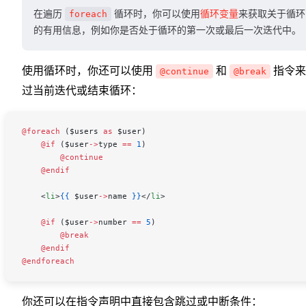
在遍历
foreach
循环时，你可以使用
循环变量
来获取关于循环
的有用信息，例如你是否处于循环的第一次或最后一次迭代中。
使用循环时，你还可以使用
和
指令来
@continue
@break
过当前迭代或结束循环：
@foreach 
(
$users
 as
 $user
)
    @if 
(
$user
->
type
 ==
 1
)
        @continue
    @endif
    <
li
>
{{
 $user
->
name
 }}
</
li
>
    @if 
(
$user
->
number
 ==
 5
)
        @break
    @endif
@endforeach
你还可以在指令声明中直接包含跳过或中断条件：