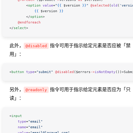
        <
option
 value
=
"
{{
 $version
 }}
"
 @selected
(
old
(
'versi
            {{
 $version
 }}
        </
option
>
    @endforeach
</
select
>
此外，
指令可用于指示给定元素是否应被「禁
@disabled
用」：
<
button
 type
=
"submit"
 @disabled
(
$errors
->
isNotEmpty
())>Subm
另外，
指令可用于指示给定元素是否应为「只
@readonly
读」：
<
input
    type
=
"email"
    name
=
"email"
    value
=
"email@laravel.com"