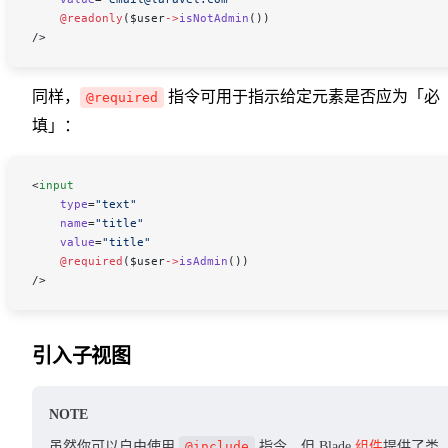
    @readonly
(
$user
->
isNotAdmin
())
/>
同样，
指令可用于指示给定元素是否应为「必
@required
填」：
<
input
    type
=
"text"
    name
=
"title"
    value
=
"title"
    @required
(
$user
->
isAdmin
())
/>
引入子视图
NOTE
虽然你可以自由使用
@include
指令，但 Blade
组件
提供了类