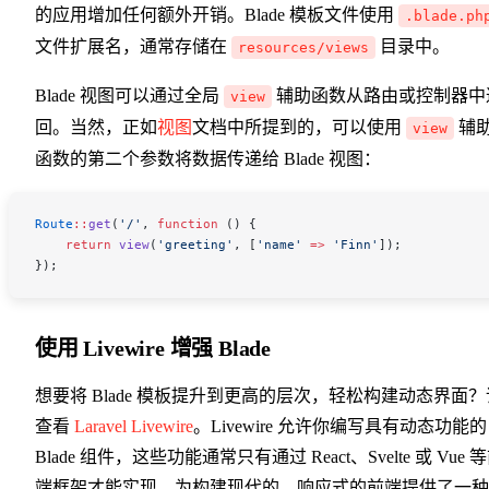
的应用增加任何额外开销。Blade 模板文件使用
.blade.ph
文件扩展名，通常存储在
目录中。
resources/views
Blade 视图可以通过全局
辅助函数从路由或控制器中
view
回。当然，正如
视图
文档中所提到的，可以使用
辅
view
函数的第二个参数将数据传递给 Blade 视图：
Route
::
get
(
'/'
, 
function
 () {
    return
 view
(
'greeting'
,
 [
'name'
 =>
 'Finn'
]);
});
使用 Livewire 增强 Blade
想要将 Blade 模板提升到更高的层次，轻松构建动态界面？
查看
Laravel Livewire
。Livewire 允许你编写具有动态功能的
Blade 组件，这些功能通常只有通过 React、Svelte 或 Vue 
端框架才能实现，为构建现代的、响应式的前端提供了一种