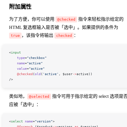
附加属性
为了方便，你可以使用
指令来轻松指示给定的
@checked
HTML 复选框输入是否被「选中」。如果提供的条件为
，该指令将输出
：
true
checked
<
input
    type
=
"checkbox"
    name
=
"active"
    value
=
"active"
    @checked
(
old
(
'active'
,
 $user
->
active
))
/>
类似地，
指令可用于指示给定的 select 选项是
@selected
应被「选中」：
<
select
 name
=
"version"
>
    @foreach 
(
$product
->
versions
 as
 $version
)