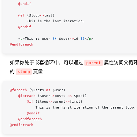
    @endif
    @if 
(
$loop
->
last
)
        This is the last iteration.
    @endif
    <
p
>This is user 
{{
 $user
->
id
 }}
</
p
>
@endforeach
如果你处于嵌套循环中，可以通过
属性访问父循
parent
的
变量：
$loop
@foreach 
(
$users
 as
 $user
)
    @foreach 
(
$user
->
posts
 as
 $post
)
        @if 
(
$loop
->
parent
->
first
)
            This is the first iteration of the parent loop.
        @endif
    @endforeach
@endforeach