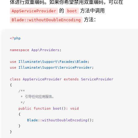
体进行双重编码。如果你希望禁用双重编码，可以在
的
方法中调用
AppServiceProvider
boot
方法：
Blade::withoutDoubleEncoding
<
?
php
namespace
 App\Providers
;
use
 Illuminate\Support\Facades\
Blade
;
use
 Illuminate\Support\
ServiceProvider
;
class
 AppServiceProvider
 extends
 ServiceProvider
{
    /**
     * 引导任何应用服务。
     */
    public
 function
 boot
()
:
 void
    {
        Blade
::
withoutDoubleEncoding
();
    }
}