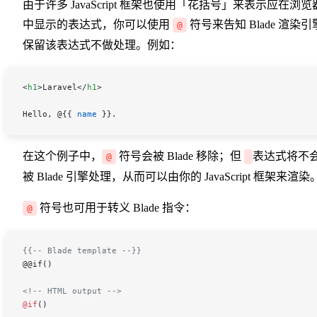
由于许多 JavaScript 框架也使用「花括号」来表示应在浏览
中显示的表达式，你可以使用
符号来告知 Blade 渲染引
@
保留该表达式不做处理。例如：
<
h1
>Laravel</
h1
>
Hello, 
@
{{ 
name
 }}.
在这个例子中，
符号会被 Blade 移除；但
表达式将不
@
被 Blade 引擎处理，从而可以由你的 JavaScript 框架来渲染
符号也可用于转义 Blade 指令：
@
{{-- Blade template --}}
@@if()
<!-- HTML output -->
@if
()