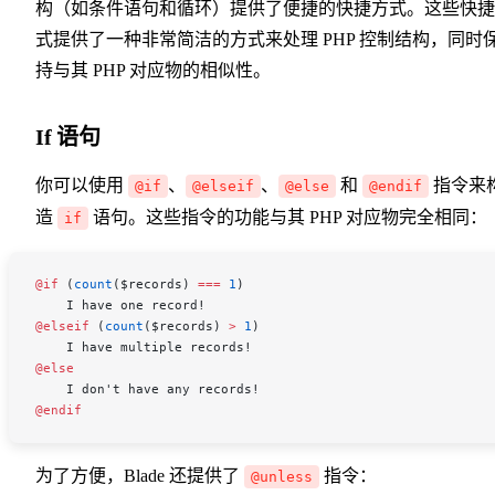
构（如条件语句和循环）提供了便捷的快捷方式。这些快捷
式提供了一种非常简洁的方式来处理 PHP 控制结构，同时
持与其 PHP 对应物的相似性。
If 语句
你可以使用
、
、
和
指令来
@if
@elseif
@else
@endif
造
语句。这些指令的功能与其 PHP 对应物完全相同：
if
@if 
(
count
(
$records
) 
===
 1
)
    I have one record!
@elseif 
(
count
(
$records
) 
>
 1
)
    I have multiple records!
@else
    I don't have any records!
@endif
为了方便，Blade 还提供了
指令：
@unless