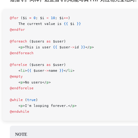
@for 
(
$i
 =
 0
; 
$i
 <
 10
; 
$i
++
)
    The current value is 
{{
 $i
 }}
@endfor
@foreach 
(
$users
 as
 $user
)
    <
p
>This is user 
{{
 $user
->
id
 }}
</
p
>
@endforeach
@forelse 
(
$users
 as
 $user
)
    <
li
>
{{
 $user
->
name
 }}
</
li
>
@empty
    <
p
>No users</
p
>
@endforelse
@while 
(
true
)
    <
p
>I'm looping forever.</
p
>
@endwhile
NOTE