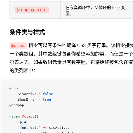
在嵌套循环中，父循环的 loop 变
$loop->parent
量。
条件类与样式
指令可以有条件地编译 CSS 类字符串。该指令接
@class
一个类数组，其中数组键包含你希望添加的类，而值是一个
尔表达式。如果数组元素具有数字键，它将始终被包含在渲
的类列表中：
@php
    $isActive
 =
 false
;
    $hasError
 =
 true
;
@endphp
<
span
 @class
([
    'p-4'
,
    'font-bold'
 =>
 $isActive
,