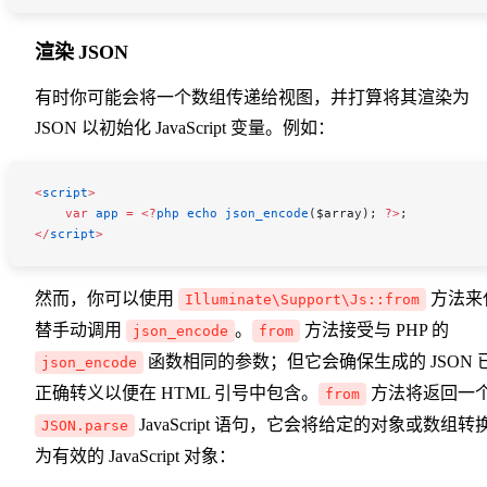
渲染 JSON
有时你可能会将一个数组传递给视图，并打算将其渲染为
JSON 以初始化 JavaScript 变量。例如：
<
script
>
    var
 app
 =
 <
?
php
 echo
 json_encode
(
$array
); 
?
>
;
</
script
>
然而，你可以使用
方法来
Illuminate\Support\Js::from
替手动调用
。
方法接受与 PHP 的
json_encode
from
函数相同的参数；但它会确保生成的 JSON 
json_encode
正确转义以便在 HTML 引号中包含。
方法将返回一
from
JavaScript 语句，它会将给定的对象或数组转
JSON.parse
为有效的 JavaScript 对象：