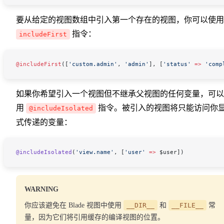
要从给定的视图数组中引入第一个存在的视图，你可以使用
指令：
includeFirst
@includeFirst
([
'custom.admin'
, 
'admin'
], [
'status'
 =>
 'comp
如果你希望引入一个视图但不继承父视图的任何变量，可以
用
指令。被引入的视图将只能访问你
@includeIsolated
式传递的变量：
@includeIsolated
(
'view.name'
, [
'user'
 =>
 $user
])
WARNING
你应该避免在 Blade 视图中使用
__DIR__
和
__FILE__
常
量，因为它们将引用缓存的编译视图的位置。