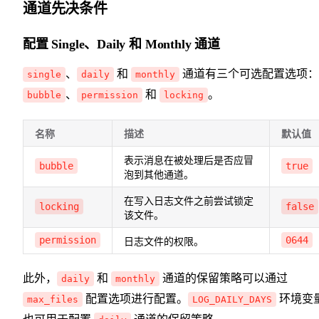
通道先决条件
配置 Single、Daily 和 Monthly 通道
、
和
通道有三个可选配置选项：
single
daily
monthly
、
和
。
bubble
permission
locking
名称
描述
默认值
表示消息在被处理后是否应冒
bubble
true
泡到其他通道。
在写入日志文件之前尝试锁定
locking
false
该文件。
permission
0644
日志文件的权限。
此外，
和
通道的保留策略可以通过
daily
monthly
配置选项进行配置。
环境变
max_files
LOG_DAILY_DAYS