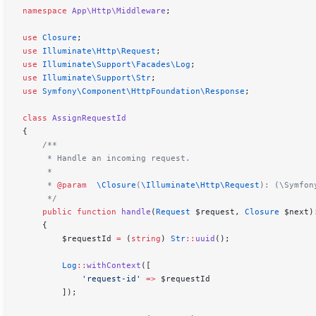
namespace
 App\Http\Middleware
;
use
 Closure
;
use
 Illuminate\Http\
Request
;
use
 Illuminate\Support\Facades\
Log
;
use
 Illuminate\Support\
Str
;
use
 Symfony\Component\HttpFoundation\
Response
;
class
 AssignRequestId
{
    /**
     * Handle an incoming request.
     *
     * 
@param
  \
Closure
(
\Illuminate\Http\
Request
):
 (\Symfon
     */
    public
 function
 handle
(
Request
 $request
, 
Closure
 $next
)
    {
        $requestId
 =
 (
string
) 
Str
::
uuid
();
        Log
::
withContext
([
            'request-id'
 =>
 $requestId
        ]);