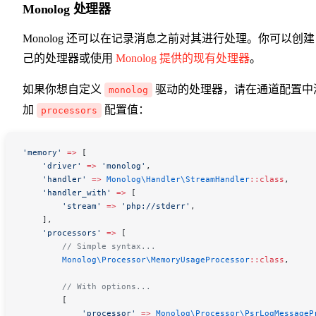
Monolog 处理器
Monolog 还可以在记录消息之前对其进行处理。你可以创
己的处理器或使用
Monolog 提供的现有处理器
。
如果你想自定义
驱动的处理器，请在通道配置中
monolog
加
配置值：
processors
'memory'
 =>
 [
    'driver'
 =>
 'monolog'
,
    'handler'
 =>
 Monolog\Handler\
StreamHandler
::
class
,
    'handler_with'
 =>
 [
        'stream'
 =>
 'php://stderr'
,
    ],
    'processors'
 =>
 [
        // Simple syntax...
        Monolog\Processor\
MemoryUsageProcessor
::
class
,
        // With options...
        [
            'processor'
 =>
 Monolog\Processor\
PsrLogMessageP