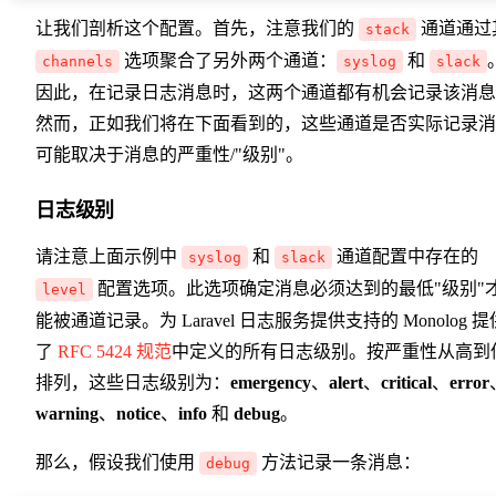
让我们剖析这个配置。首先，注意我们的
通道通过
stack
选项聚合了另外两个通道：
和
channels
syslog
slack
因此，在记录日志消息时，这两个通道都有机会记录该消息
然而，正如我们将在下面看到的，这些通道是否实际记录消
可能取决于消息的严重性/"级别"。
日志级别
请注意上面示例中
和
通道配置中存在的
syslog
slack
配置选项。此选项确定消息必须达到的最低"级别"
level
能被通道记录。为 Laravel 日志服务提供支持的 Monolog 提
了
RFC 5424 规范
中定义的所有日志级别。按严重性从高到
排列，这些日志级别为：
emergency
、
alert
、
critical
、
error
warning
、
notice
、
info
和
debug
。
那么，假设我们使用
方法记录一条消息：
debug