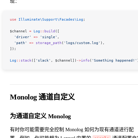
现：
use
 Illuminate\Support\Facades\
Log
;
$channel
 =
 Log
::
build
([
  'driver'
 =>
 'single'
,
  'path'
 =>
 storage_path
(
'logs/custom.log'
),
]);
Log
::
stack
([
'slack'
, 
$channel
])
->
info
(
'Something happened!'
Monolog 通道自定义
为通道自定义 Monolog
有时你可能需要完全控制 Monolog 如何为现有通道进行配