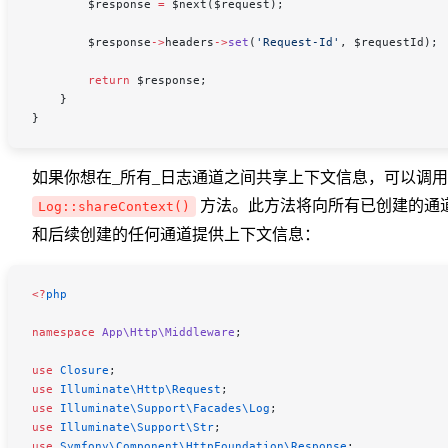
        $response
 =
 $next
(
$request
);
        $response
->
headers
->
set
(
'Request-Id'
, 
$requestId
);
        return
 $response
;
    }
}
如果你想在_所有_日志通道之间共享上下文信息，可以调用
方法。此方法将向所有已创建的通
Log::shareContext()
和后续创建的任何通道提供上下文信息：
<
?
php
namespace
 App\Http\Middleware
;
use
 Closure
;
use
 Illuminate\Http\
Request
;
use
 Illuminate\Support\Facades\
Log
;
use
 Illuminate\Support\
Str
;
use
 Symfony\Component\HttpFoundation\
Response
;