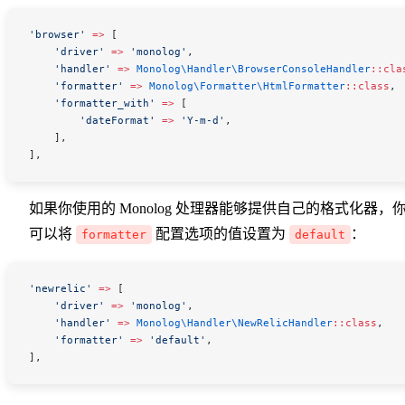
'browser'
 =>
 [
    'driver'
 =>
 'monolog'
,
    'handler'
 =>
 Monolog\Handler\
BrowserConsoleHandler
::
cla
    'formatter'
 =>
 Monolog\Formatter\
HtmlFormatter
::
class
,
    'formatter_with'
 =>
 [
        'dateFormat'
 =>
 'Y-m-d'
,
    ],
],
如果你使用的 Monolog 处理器能够提供自己的格式化器，
可以将
配置选项的值设置为
：
formatter
default
'newrelic'
 =>
 [
    'driver'
 =>
 'monolog'
,
    'handler'
 =>
 Monolog\Handler\
NewRelicHandler
::
class
,
    'formatter'
 =>
 'default'
,
],