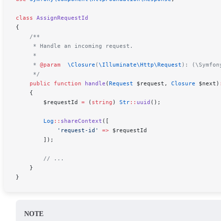
class
 AssignRequestId
{
    /**
     * Handle an incoming request.
     *
     * 
@param
  \
Closure
(
\Illuminate\Http\
Request
):
 (\Symfon
     */
    public
 function
 handle
(
Request
 $request
, 
Closure
 $next
)
    {
        $requestId
 =
 (
string
) 
Str
::
uuid
();
        Log
::
shareContext
([
            'request-id'
 =>
 $requestId
        ]);
        // ...
    }
}
NOTE