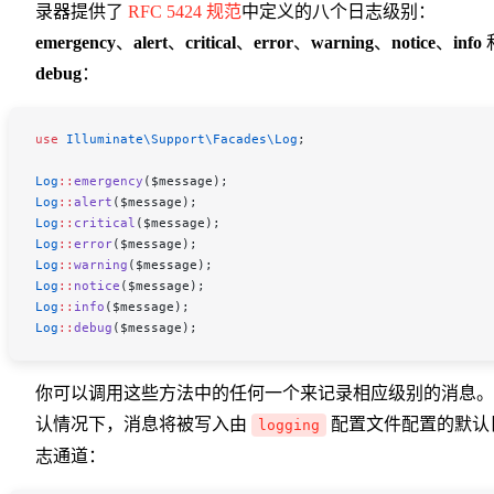
录器提供了
RFC 5424 规范
中定义的八个日志级别：
emergency
、
alert
、
critical
、
error
、
warning
、
notice
、
info
debug
：
use
 Illuminate\Support\Facades\
Log
;
Log
::
emergency
(
$message
);
Log
::
alert
(
$message
);
Log
::
critical
(
$message
);
Log
::
error
(
$message
);
Log
::
warning
(
$message
);
Log
::
notice
(
$message
);
Log
::
info
(
$message
);
Log
::
debug
(
$message
);
你可以调用这些方法中的任何一个来记录相应级别的消息。
认情况下，消息将被写入由
配置文件配置的默认
logging
志通道：