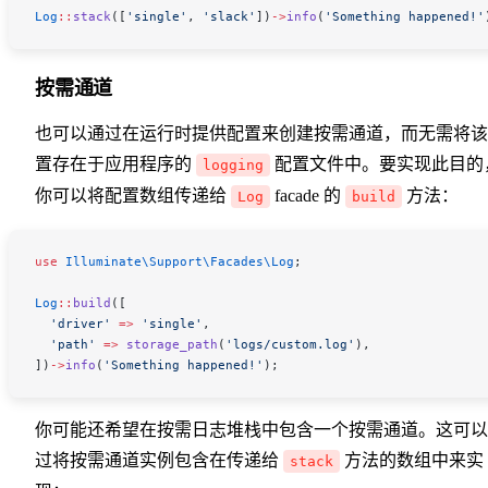
Log
::
stack
([
'single'
, 
'slack'
])
->
info
(
'Something happened!'
按需通道
也可以通过在运行时提供配置来创建按需通道，而无需将该
置存在于应用程序的
配置文件中。要实现此目的
logging
你可以将配置数组传递给
facade 的
方法：
Log
build
use
 Illuminate\Support\Facades\
Log
;
Log
::
build
([
  'driver'
 =>
 'single'
,
  'path'
 =>
 storage_path
(
'logs/custom.log'
),
])
->
info
(
'Something happened!'
);
你可能还希望在按需日志堆栈中包含一个按需通道。这可以
过将按需通道实例包含在传递给
方法的数组中来实
stack