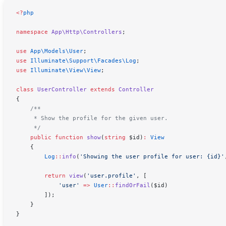
<
?
php
namespace
 App\Http\Controllers
;
use
 App\Models\
User
;
use
 Illuminate\Support\Facades\
Log
;
use
 Illuminate\View\
View
;
class
 UserController
 extends
 Controller
{
    /**
     * Show the profile for the given user.
     */
    public
 function
 show
(
string
 $id
)
:
 View
    {
        Log
::
info
(
'Showing the user profile for user: {id}'
        return
 view
(
'user.profile'
,
 [
            'user'
 =>
 User
::
findOrFail
(
$id
)
        ]);
    }
}