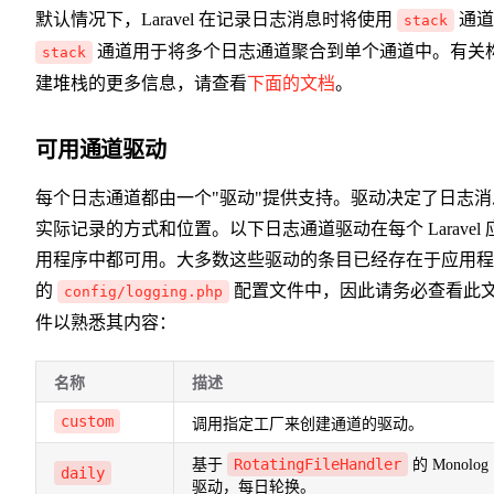
默认情况下，Laravel 在记录日志消息时将使用
通道
stack
通道用于将多个日志通道聚合到单个通道中。有关
stack
建堆栈的更多信息，请查看
下面的文档
。
可用通道驱动
每个日志通道都由一个"驱动"提供支持。驱动决定了日志消
实际记录的方式和位置。以下日志通道驱动在每个 Laravel 
用程序中都可用。大多数这些驱动的条目已经存在于应用程
的
配置文件中，因此请务必查看此
config/logging.php
件以熟悉其内容：
名称
描述
custom
调用指定工厂来创建通道的驱动。
RotatingFileHandler
基于
的 Monolog
daily
驱动，每日轮换。