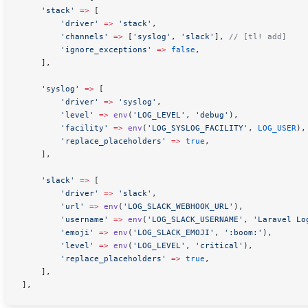
    'stack'
 =>
 [
        'driver'
 =>
 'stack'
,
        'channels'
 =>
 [
'syslog'
, 
'slack'
], 
// [tl! add]
        'ignore_exceptions'
 =>
 false
,
    ],
    'syslog'
 =>
 [
        'driver'
 =>
 'syslog'
,
        'level'
 =>
 env
(
'LOG_LEVEL'
,
 'debug'
),
        'facility'
 =>
 env
(
'LOG_SYSLOG_FACILITY'
,
 LOG_USER
),
        'replace_placeholders'
 =>
 true
,
    ],
    'slack'
 =>
 [
        'driver'
 =>
 'slack'
,
        'url'
 =>
 env
(
'LOG_SLACK_WEBHOOK_URL'
),
        'username'
 =>
 env
(
'LOG_SLACK_USERNAME'
,
 'Laravel Lo
        'emoji'
 =>
 env
(
'LOG_SLACK_EMOJI'
,
 ':boom:'
),
        'level'
 =>
 env
(
'LOG_LEVEL'
,
 'critical'
),
        'replace_placeholders'
 =>
 true
,
    ],
],