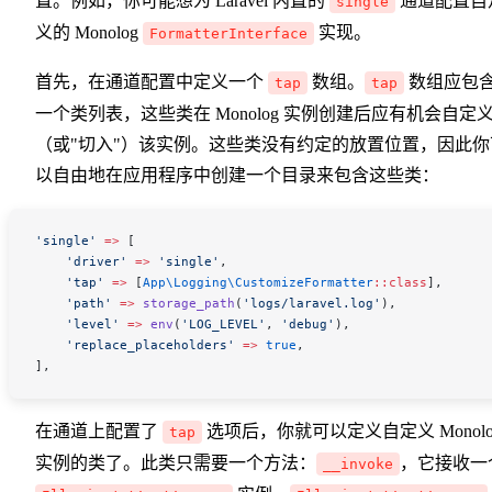
置。例如，你可能想为 Laravel 内置的
通道配置自
single
义的 Monolog
实现。
FormatterInterface
首先，在通道配置中定义一个
数组。
数组应包
tap
tap
一个类列表，这些类在 Monolog 实例创建后应有机会自定
（或"切入"）该实例。这些类没有约定的放置位置，因此你
以自由地在应用程序中创建一个目录来包含这些类：
'single'
 =>
 [
    'driver'
 =>
 'single'
,
    'tap'
 =>
 [
App\Logging\
CustomizeFormatter
::
class
],
    'path'
 =>
 storage_path
(
'logs/laravel.log'
),
    'level'
 =>
 env
(
'LOG_LEVEL'
,
 'debug'
),
    'replace_placeholders'
 =>
 true
,
],
在通道上配置了
选项后，你就可以定义自定义 Monolo
tap
实例的类了。此类只需要一个方法：
，它接收一
__invoke