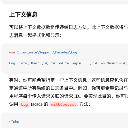
上下文信息
可以将上下文数据数组传递给日志方法。此上下文数据将与
志消息一起格式化和显示：
use
 Illuminate\Support\Facades\
Log
;
Log
::
info
(
'User {id} failed to login.'
, [
'id'
 =>
 $user
->
id
]
有时，你可能希望指定一些上下文信息，这些信息应包含在
定通道中所有后续的日志条目中。例如，你可能希望记录与
用程序每个传入请求关联的请求 ID。要实现此目的，你可
调用
facade 的
方法：
Log
withContext
<
?
php