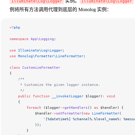
实例。
Illuminate\Log\Logger
Illuminate\Log\Logger
例将所有方法调用代理到底层的 Monolog 实例：
<
?
php
namespace
 App\Logging
;
use
 Illuminate\Log\
Logger
;
use
 Monolog\Formatter\
LineFormatter
;
class
 CustomizeFormatter
{
    /**
     * Customize the given logger instance.
     */
    public
 function
 __invoke
(
Logger
 $logger
)
:
 void
    {
        foreach
 (
$logger
->
getHandlers
() 
as
 $handler
) {
            $handler
->
setFormatter
(
new
 LineFormatter
(
                '[%datetime%] %channel%.%level_name%: %mess
            ));
        }