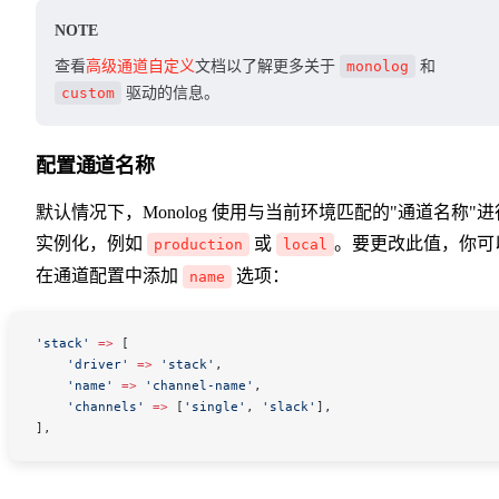
NOTE
查看
高级通道自定义
文档以了解更多关于
monolog
和
custom
驱动的信息。
配置通道名称
默认情况下，Monolog 使用与当前环境匹配的"通道名称"进
实例化，例如
或
。要更改此值，你可
production
local
在通道配置中添加
选项：
name
'stack'
 =>
 [
    'driver'
 =>
 'stack'
,
    'name'
 =>
 'channel-name'
,
    'channels'
 =>
 [
'single'
, 
'slack'
],
],