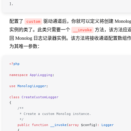
],
配置了
驱动通道后，你就可以定义将创建 Monolo
custom
实例的类了。此类只需要一个
方法，该方法应
__invoke
回 Monolog 日志记录器实例。该方法将接收通道配置数组
为其唯一参数：
<
?
php
namespace
 App\Logging
;
use
 Monolog\
Logger
;
class
 CreateCustomLogger
{
    /**
     * Create a custom Monolog instance.
     */
    public
 function
 __invoke
(
array
 $config
)
:
 Logger
    {