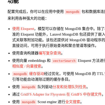
功能
配置完成后，你可以在应用中使用
包和数据库连
mongodb
来利用各种强大的功能：
使用 Eloquent
，模型可以存储在 MongoDB 集合中。除
准的 Eloquent 功能外，Laravel MongoDB 包还提供了嵌
式关联等附加功能。该包还提供对 MongoDB 驱动程序
直接访问，可用于执行原始查询和聚合管道等操作。
使用查询构建器
编写复杂查询
。
使用向量 embeddings 和
Eloquent 方法进
vectorSearch
相似度 / 向量搜索
。
缓存驱动
经过优化，可使用 MongoDB 的 TTL
mongodb
引等功能自动清除过期的缓存条目。
使用
队列驱动
分发和处理队列任务
。
mongodb
通过
GridFS Adapter for Flysystem
在 GridFS 中存储文件
使用
Scout engine 进行
全文搜索
。
mongodb