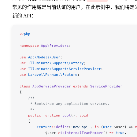
常见的作用域是当前认证的用户。在此示例中，我们将定
新的 API：
<
?
php
namespace
 App\Providers
;
use
 App\Models\
User
;
use
 Illuminate\Support\
Lottery
;
use
 Illuminate\Support\
ServiceProvider
;
use
 Laravel\Pennant\
Feature
;
class
 AppServiceProvider
 extends
 ServiceProvider
{
    /**
     * Bootstrap any application services.
     */
    public
 function
 boot
()
:
 void
    {
        Feature
::
define
(
'new-api'
, 
fn
 (
User
 $user
) => 
            $user
->
isInternalTeamMember
() 
=>
 true
,