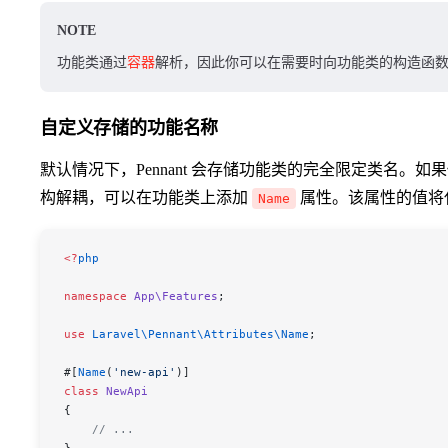
NOTE
功能类通过
容器
解析，因此你可以在需要时向功能类的构造函
自定义存储的功能名称
默认情况下，Pennant 会存储功能类的完全限定类名。
构解耦，可以在功能类上添加
属性。该属性的值将
Name
<
?
php
namespace
 App\Features
;
use
 Laravel\Pennant\Attributes\
Name
;
#[
Name
(
'new-api'
)]
class
 NewApi
{
    // ...