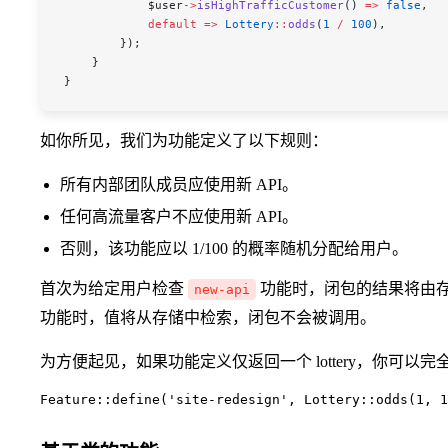
            $user
->
isHighTrafficCustomer
() 
=>
 false
,
            default
 =>
 Lottery
::
odds
(
1
 /
 100
),
        });
    }
}
如你所见，我们为功能定义了以下规则：
所有内部团队成员应使用新 API。
任何高流量客户不应使用新 API。
否则，该功能应以 1/100 的概率随机分配给用户。
首次为给定用户检查
功能时，闭包的结果将由
new-api
功能时，值将从存储中检索，闭包不会被调用。
为方便起见，如果功能定义仅返回一个 lottery，你可以