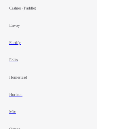
Cashier (Paddle)
Envoy
Fortify
Folio
Homestead
Horizon
Mix