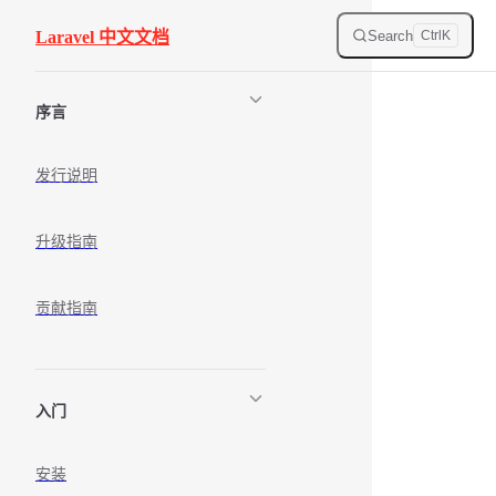
Skip to content
Search
Laravel 中文文档
Ctrl
K
Sidebar Navigation
序言
发行说明
升级指南
贡献指南
入门
安装