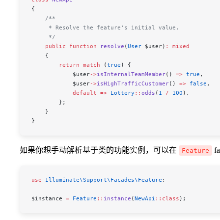
{
    /**
     * Resolve the feature's initial value.
     */
    public
 function
 resolve
(
User
 $user
)
:
 mixed
    {
        return
 match
 (
true
) {
            $user
->
isInternalTeamMember
() 
=>
 true
,
            $user
->
isHighTrafficCustomer
() 
=>
 false
,
            default
 =>
 Lottery
::
odds
(
1
 /
 100
),
        };
    }
}
如果你想手动解析基于类的功能实例，可以在
f
Feature
use
 Illuminate\Support\Facades\
Feature
;
$instance
 =
 Feature
::
instance
(
NewApi
::
class
);