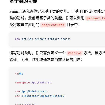
基于类的功能
Pennant 还允许你定义基于类的功能。与基于闭包的功
类的功能。要创建基于类的功能，你可以调用
pennant:f
类将放置在应用的
目录中：
app/Features
php
 artisan
 pennant:feature
 NewApi
编写功能类时，你只需要定义一个
方法，该方
resolve
始值。同样，作用域通常是当前认证的用户：
<
?
php
namespace
 App\Features
;
use
 App\Models\
User
;
use
 Illuminate\Support\
Lottery
;
class
 NewApi